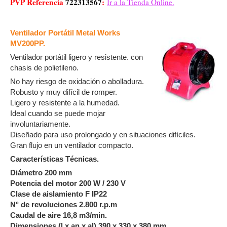
PVP Referencia
722313567
:
Ir a la Tienda Online.
Ventilador Portátil Metal Works
MV200PP.
Ventilador portátil ligero y resistente. con
chasis de polietileno.
No hay riesgo de oxidación o abolladura.
Robusto y muy difícil de romper.
Ligero y resistente a la humedad.
Ideal cuando se puede mojar
involuntariamente.
Diseñado para uso prolongado y en situaciones difíciles.
Gran flujo en un ventilador compacto.
Características Técnicas.
Diámetro 200 mm
Potencia del motor 200 W / 230 V
Clase de aislamiento F IP22
N° de revoluciones 2.800 r.p.m
Caudal de aire 16,8 m3/min.
Dimensiones (l x an x al) 390 x 330 x 380 mm