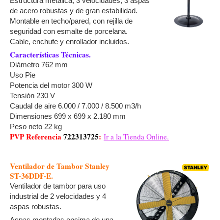
Estructura metálica, 3 velocidades, 3 aspas
de acero robustas y de gran estabilidad.
Montable en techo/pared, con rejilla de
seguridad con esmalte de porcelana.
Cable, enchufe y enrollador incluidos.
Características Técnicas.
Diámetro 762 mm
Uso Pie
Potencia del motor 300 W
Tensión 230 V
Caudal de aire 6.000 / 7.000 / 8.500 m3/h
Dimensiones 699 x 699 x 2.180 mm
Peso neto 22 kg
PVP Referencia
722313725
:
Ir a la Tienda Online.
Ventilador de Tambor Stanley
ST-36DDF-E.
Ventilador de tambor para uso
industrial de 2 velocidades y 4
aspas robustas.
Aspas montadas encima de una