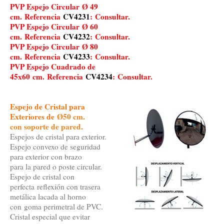
PVP Espejo Circular
Ø 49
cm.
Referencia
CV4231
:
Consultar.
PVP Espejo Circular
Ø 60
cm.
Referencia
CV4232
:
Consultar.
PVP Espejo Circular
Ø 80
cm.
Referencia
CV4233
:
Consultar.
PVP Espejo Cuadrado de
45x60
cm.
Referencia
CV4234
:
Consultar.
Espejo de Cristal para
Exteriores de
Ø50 cm.
con soporte de pared
.
Espejos de cristal para exterior.
Espejo convexo de seguridad
para exterior con brazo
para la pared o poste circular.
Espejo de cristal con
perfecta reflexión con trasera
metálica lacada al horno
con goma perimetral de PVC.
Cristal especial que evitar