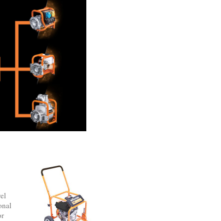
el
onal
or