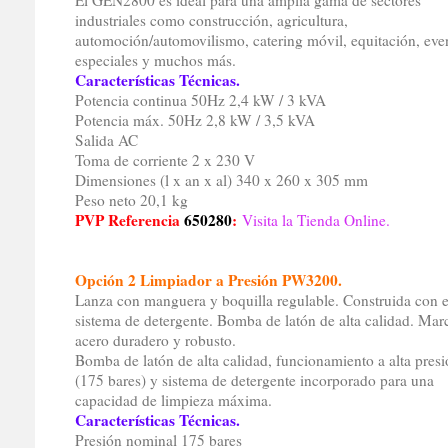
El GEN2800 es ideal para una amplia gama de sectores
industriales como construcción, agricultura,
automoción/automovilismo, catering móvil, equitación, eve
especiales y muchos más.
Características Técnicas.
Potencia continua 50Hz 2,4 kW / 3 kVA
Potencia máx. 50Hz 2,8 kW / 3,5 kVA
Salida AC
Toma de corriente 2 x 230 V
Dimensiones (l x an x al) 340 x 260 x 305 mm
Peso neto 20,1 kg
PVP Referencia
650280
:
Visita la Tienda Online.
Opción 2 Limpiador a Presión PW3200.
Lanza con manguera y boquilla regulable. Construida con e
sistema de detergente. Bomba de latón de alta calidad. Mar
acero duradero y robusto.
Bomba de latón de alta calidad, funcionamiento a alta pres
(175 bares) y sistema de detergente incorporado para una
capacidad de limpieza máxima.
Características Técnicas.
Presión nominal 175 bares