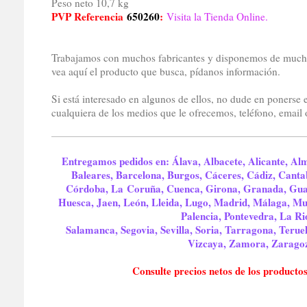
Peso neto 10,7 kg
PVP Referencia
650260
:
Visita la Tienda Online.
Trabajamos con muchos fabricantes y disponemos de mucho
vea aquí el producto que busca, pídanos información.
Si está interesado en algunos de ellos, no dude en ponerse 
cualquiera de los medios que le ofrecemos, teléfono, email 
Entregamos pedidos en: Álava, Albacete, Alicante, Alm
Baleares, Barcelona, Burgos, Cáceres, Cádiz, Cantab
Córdoba, La Coruña, Cuenca, Girona, Granada, Gua
Huesca, Jaen, León, Lleida, Lugo, Madrid, Málaga, Mu
Palencia, Pontevedra, La Ri
Salamanca, Segovia, Sevilla, Soria, Tarragona, Teruel,
Vizcaya, Zamora, Zarago
Consulte precios netos de los productos