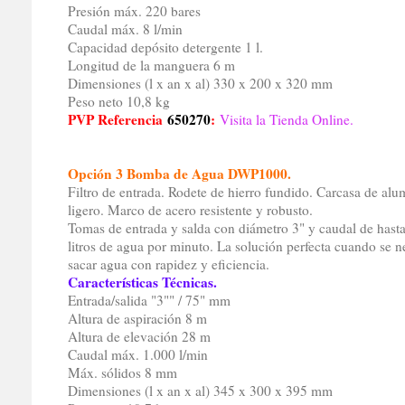
Presión máx. 220 bares
Caudal máx. 8 l/min
Capacidad depósito detergente 1 l.
Longitud de la manguera 6 m
Dimensiones (l x an x al) 330 x 200 x 320 mm
Peso neto 10,8 kg
PVP Referencia
650270
:
Visita la Tienda Online.
Opción 3 Bomba de Agua DWP1000.
Filtro de entrada. Rodete de hierro fundido. Carcasa de alu
ligero. Marco de acero resistente y robusto.
Tomas de entrada y salda con diámetro 3" y caudal de hast
litros de agua por minuto. La solución perfecta cuando se n
sacar agua con rapidez y eficiencia.
Características Técnicas.
Entrada/salida "3"" / 75" mm
Altura de aspiración 8 m
Altura de elevación 28 m
Caudal máx. 1.000 l/min
Máx. sólidos 8 mm
Dimensiones (l x an x al) 345 x 300 x 395 mm