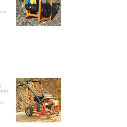
ntos
l
co de
ión