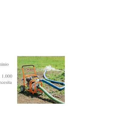
minio
a 1.000
ecesita