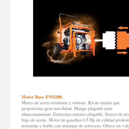
Motor Base EVO200.
Marco de acero resistente y robusto. Kit de ruedas que
proporciona gran movilidad. Mango plegable para
almacenamiento. Estructura exterior plegable. Sensor de niv
bajo de aceite. Motor de gasolina 6,5 Hp de calidad profesi
resistente y fiable con arranque de retroceso. Ofrece un val