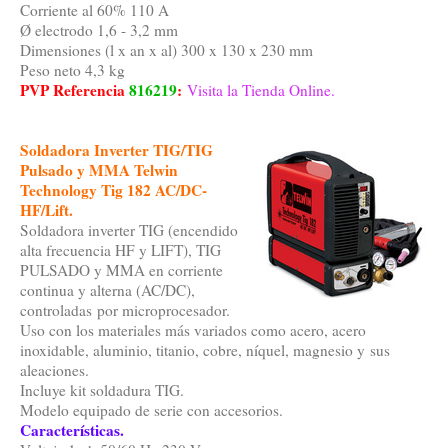
Corriente al 60% 110 A
Ø electrodo 1,6 - 3,2 mm
Dimensiones (l x an x al) 300 x 130 x 230 mm
Peso neto 4,3 kg
PVP Referencia
816219
:
Visita la Tienda Online.
Soldadora Inverter TIG/TIG
Pulsado y MMA Telwin
Technology Tig 182 AC/DC-
HF/Lift.
Soldadora inverter TIG (encendido
alta frecuencia HF y LIFT), TIG
PULSADO y MMA en corriente
continua y alterna (AC/DC),
controladas por microprocesador.
Uso con los materiales más variados como acero, acero
inoxidable, aluminio, titanio, cobre, níquel, magnesio y sus
aleaciones.
Incluye kit soldadura TIG.
Modelo equipado de serie con accesorios.
Características.