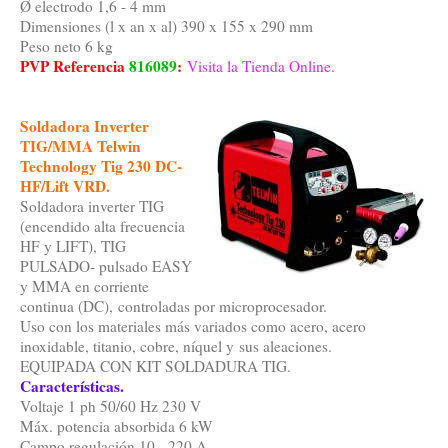
Ø electrodo 1,6 - 4 mm
Dimensiones (l x an x al) 390 x 155 x 290 mm
Peso neto 6 kg
PVP Referencia
816089
:
Visita la Tienda Online.
Soldadora Inverter
TIG/MMA Telwin
Technology Tig 230 DC-
HF/Lift VRD.
Soldadora inverter TIG
(encendido alta frecuencia
HF y LIFT), TIG
PULSADO- pulsado EASY
y MMA en corriente
continua (DC), controladas por microprocesador.
Uso con los materiales más variados como acero, acero
inoxidable, titanio, cobre, níquel y sus aleaciones.
EQUIPADA CON KIT SOLDADURA TIG.
Características.
Voltaje 1 ph 50/60 Hz 230 V
Máx. potencia absorbida 6 kW
Campo regulación 10 - 220 A