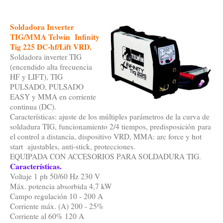
Soldadora Inverter
TIG/MMA Telwin Infinity
Tig 225 DC-hf/Lift VRD.
Soldadora inverter TIG
(encendido alta frecuencia
HF y LIFT), TIG
PULSADO, PULSADO
EASY y MMA en corriente
continua (DC).
Características: ajuste de los múltiples parámetros de la curva de
soldadura TIG, funcionamiento 2/4 tiempos, predisposición para
el control a distancia, dispositivo VRD, MMA: arc force y hot
start ajustables, anti-stick, protecciones.
EQUIPADA CON ACCESORIOS PARA SOLDADURA TIG.
Características.
Voltaje 1 ph 50/60 Hz 230 V
Máx. potencia absorbida 4,7 kW
Campo regulación 10 - 200 A
Corriente máx. (A) 200 - 25%
Corriente al 60% 120 A