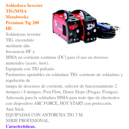
Soldadora Inverter
TIG/MMA
Metalworks
Premium Tig 200
HF.
Soldadoras inverter
TIG, encendido
mediante alta
frecuencia HF y
MMA en corriente continua (DC) para el uso en diversos
materiales (acero, inox).
Equipada con TIG pulsado.
Parámetros ajustables en soldadura TIG: corriente de soldadura y
regulación de
rampa de descenso de corriente, selector de funcionamiento 2
tiempos / 4 tiempos. Post Flow, Down Slope (Pregas, Postgas).
Adecuada para la soldadura MMA para todo tipo de electrodos
con dispositivo ARC FORCE, HOT START con protección.
Anti Stick.
EQUIPADAS CON ANTORCHA TIG 3 M.
SERIE PROFESIONAL.
Características.