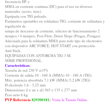
frecuencia HF y
MMA en corriente continua (DC) para el uso en diversos
materiales (acero, inox).
Equipada con TIG pulsado.
Parámetros ajustables en soldadura TIG: corriente de soldadura y
regulación de
rampa de descenso de corriente, selector de funcionamiento 2
tiempos / 4 tiempos. Post Flow, Down Slope (Pregas, Postgas).
Adecuada para la soldadura MMA para todo tipo de electrodos
con dispositivo ARC FORCE, HOT START con protección.
Anti Stick.
EQUIPADAS CON ANTORCHA TIG 3 M.
SERIE PROFESIONAL.
Características.
Tensión de red 230 V ±15%
Corriente de salida 10 - 160 A (MMA) 10 - 180 A (TIG)
Máx. potencia absorbida 7,1 kW (MMA) 5,2 kW (TIG)
Ø electrodo 1,6 - 3,25 mm
Dimensiones (l x an x al) 365 x 135 x 277 mm
Peso neto 6 kg
PVP Referencia
829300181
:
Visita la Tienda Online.