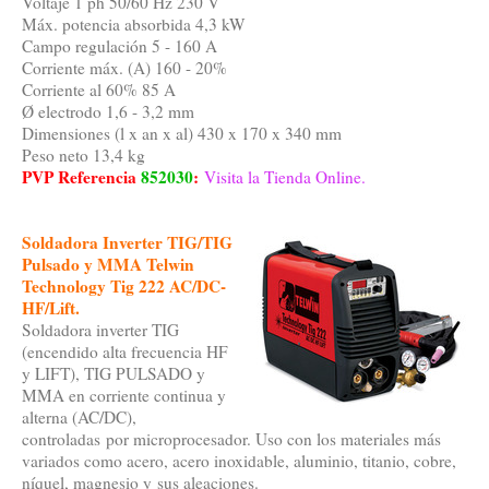
Voltaje 1 ph 50/60 Hz 230 V
Máx. potencia absorbida 4,3 kW
Campo regulación 5 - 160 A
Corriente máx. (A) 160 - 20%
Corriente al 60% 85 A
Ø electrodo 1,6 - 3,2 mm
Dimensiones (l x an x al) 430 x 170 x 340 mm
Peso neto 13,4 kg
PVP Referencia
852030
:
Visita la Tienda Online.
Soldadora Inverter TIG/TIG
Pulsado y MMA Telwin
Technology Tig 222 AC/DC-
HF/Lift.
Soldadora inverter TIG
(encendido alta frecuencia HF
y LIFT), TIG PULSADO y
MMA en corriente continua y
alterna (AC/DC),
controladas por microprocesador. Uso con los materiales más
variados como acero, acero inoxidable, aluminio, titanio, cobre,
níquel, magnesio y sus aleaciones.