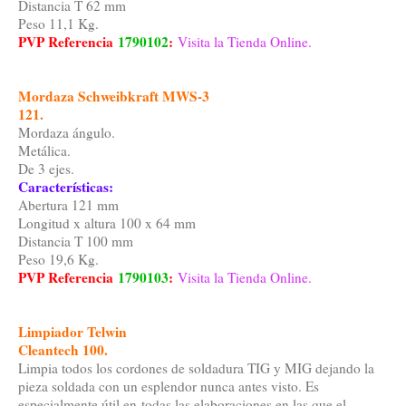
Distancia T 62 mm
Peso 11,1 Kg.
PVP Referencia
1790102
:
Visita la Tienda Online.
Mordaza Schweibkraft MWS-3
121.
Mordaza ángulo.
Metálica.
De 3 ejes.
Características:
Abertura 121 mm
Longitud x altura 100 x 64 mm
Distancia T 100 mm
Peso 19,6 Kg.
PVP Referencia
1790103
:
Visita la Tienda Online.
Limpiador Telwin
Cleantech 100.
Limpia todos los cordones de soldadura TIG y MIG dejando la
pieza soldada con un esplendor nunca antes visto. Es
especialmente útil en todas las elaboraciones en las que el