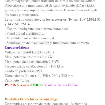
electromagnética, puede transferir de forma localizada (Smart
Protection) una gran cantidad de calor, evitando dañar vidrio,
goma, plástico y superficies pintadas de la zona interesada y de
las zonas circunstantes.
Se suministra completo con los accesorios: Twister 10V M8/M10
y 14V M12/M14.
· Control inteligente con sistema Autocheck.
· Panel digital userfriendly.
· Modalidad automática y manual.
· Señalización de la activación y funcionamiento correcto.
Características:
Voltaje 1ph 50/60 Hz 200 - 240 V
Máx. potencia absorbida 2,4 kW
Máx. potencia de calefacción 2,3 kW
Frecuencia de calefacción 35 - 100 kHz
Grado de protección IP21
Dimensiones (l x an x al) 390 x 260 x 230 mm
Peso neto 7,3 kg
PVP Referencia
835012
:
Visita la Tienda Online.
Pantallas Protectoras Telwin Roja.
Disponibles en soporte de metal con ruedas. Aceleran la