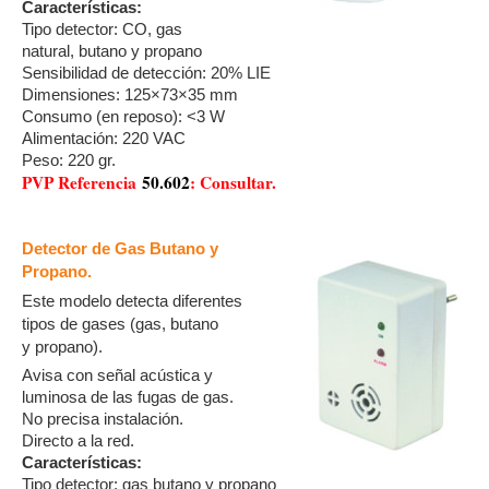
Características:
Tipo detector: CO, gas
natural, butano y propano
Sensibilidad de detección: 2
0% LIE
Dimensiones: 125×73×35 mm
Consumo (en reposo): <3 W
Alimentación: 220 VAC
Peso: 220 gr.
PVP Referencia
50.602
: Consultar.
Detector de Gas Butano y
Propano.
Este modelo detecta diferentes
tipos de gases (ga
s, butano
y
propano)
.
Avisa con señal acústica y
luminosa de las fugas de gas.
No precisa instalación.
Directo a la red.
Características:
Tipo detector: gas butano y propano