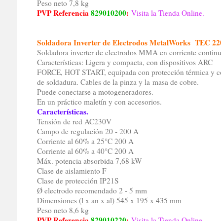
Peso neto 7,8 kg
PVP Referencia
829010200
:
Visita la Tienda Online.
Soldadora Inverter de Electrodos MetalWorks TEC 22
Soldadora inverter de electrodos MMA en corriente contin
Características: Ligera y compacta, con dispositivos ARC
FORCE, HOT START, equipada con protección térmica y con 
de soldadura. Cables de la pinza y la masa de cobre.
Puede conectarse a motogeneradores.
En un práctico maletín y con accesorios.
Características.
Tensión de red AC230V
Campo de regulación 20 - 200 A
Corriente al 60% a 25°C 200 A
Corriente al 60% a 40°C 200 A
Máx. potencia absorbida 7,68 kW
Clase de aislamiento F
Clase de protección IP21S
Ø electrodo recomendado 2 - 5 mm
Dimensiones (l x an x al) 545 x 195 x 435 mm
Peso neto 8,6 kg
PVP Referencia
829010220
:
Visita la Tienda Online.