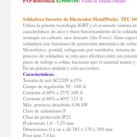
PVP Referencia
829000140
:
Visita la Tienda Online.
Soldadora Inverter de Electrodos MetalWorks TEC 16
Utiliza la potente tecnología IGBT y el avanzado sistema in
características de arco y buen funcionamiento de la soldadu
arranque en caliente, arco forzado (Arc Force). Gran capac
soldadura con funciones de protección automática de sobre
Monofásico, portátil, refrigerado por ventilador, sistema d
proceso de soldadura se crea arco eléctrico entre un consumi
pieza de trabajo a soldar, haciendo que el material matriz y 
En un práctico maletín y con accesorios.
Características.
Tensión de red AC220V ±15%
Campo de regulación 30 - 160 A
Corriente al 60% a 25°C 160 A
Corriente al 60% a 40°C 123 A
Máx. potencia absorbida 4,96 kW
Clase de aislamiento F
Clase de protección IP21
Ø electrodo 1,6 - 3,25 mm
Dimensiones (l x an x al) 385 x 170 x 390 mm
Peso neto 7,4 kg