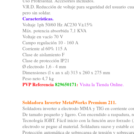
Uso Profesional. Accesorios incluidos.
V.R.D. Reducción de voltaje para seguridad del usuario cu
pero sin soldar.
Características.
Voltaje 1ph 50/60 Hz AC230 V±15%
Máx. potencia absorbida 7,1 KVA
Voltaje en vacío 70 V
Campo regulación 10 - 160 A
Corriente al 60% 115 A
Clase de aislamiento F
Clase de protección IP21
Ø electrodo 1,6 - 4 mm
Dimensiones (l x an x al) 313 x 260 x 275 mm
Peso neto 4,7 kg
PVP Referencia
829650171
:
Visita la Tienda Online.
Soldadora Inverter MetalWorks Premium 211.
Soldadora inverter a electrodo MMA y TIG en corriente co
De tamaño pequeño y ligero. Con encendido a raspadura, re
Tecnología IGBT. Fácil inicio con la función arco forzado (
electrodo se pegue al material. Soldadura suave y estable 
Protección automática de sobrecarga de tensión y sobrecarg