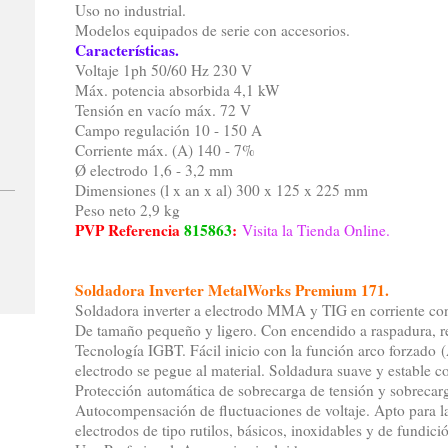
Uso no industrial.
Modelos equipados de serie con accesorios.
Características.
Voltaje 1ph 50/60 Hz 230 V
Máx. potencia absorbida 4,1 kW
Tensión en vacío máx. 72 V
Campo regulación 10 - 150 A
Corriente máx. (A) 140 - 7%
Ø electrodo 1,6 - 3,2 mm
Dimensiones (l x an x al) 300 x 125 x 225 mm
Peso neto 2,9 kg
PVP Referencia
815863
:
Visita la Tienda Online.
Soldadora Inverter MetalWorks Premium 171.
Soldadora inverter a electrodo MMA y TIG en corriente co
De tamaño pequeño y ligero. Con encendido a raspadura, re
Tecnología IGBT. Fácil inicio con la función arco forzado (
electrodo se pegue al material. Soldadura suave y estable 
Protección automática de sobrecarga de tensión y sobrecarg
Autocompensación de fluctuaciones de voltaje. Apto para la
electrodos de tipo rutilos, básicos, inoxidables y de fundici