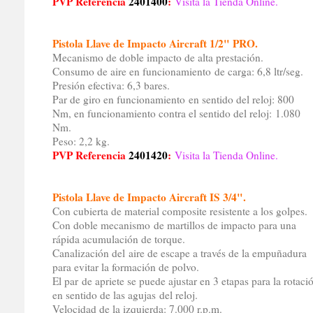
PVP Referencia
2401400
:
Visita la Tienda Online.
Pistola Llave de Impacto Aircraft 1/2" PRO.
Mecanismo de doble impacto de alta prestación.
Consumo de aire en funcionamiento de carga: 6,8 ltr/seg.
Presión efectiva: 6,3 bares.
Par de giro en funcionamiento en sentido del reloj: 800
Nm, en funcionamiento contra el sentido del reloj: 1.080
Nm.
Peso: 2,2 kg.
PVP Referencia
2401420
:
Visita la Tienda Online.
Pistola Llave de Impacto Aircraft IS 3/4".
Con cubierta de material composite resistente a los golpes.
Con doble mecanismo de martillos de impacto para una
rápida acumulación de torque.
Canalización del aire de escape a través de la empuñadura
para evitar la formación de polvo.
El par de apriete se puede ajustar en 3 etapas para la rotaci
en sentido de las agujas del reloj.
Velocidad de la izquierda: 7.000 r.p.m.