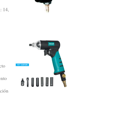
: 14,
cto
ento
ación