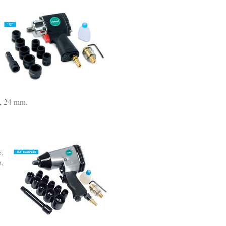
2, 24 mm.
o.
m,