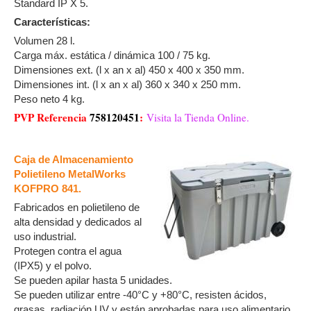
Standard IP X 5.
Características:
Volumen 28 l.
Carga máx. estática / dinámica 100 / 75 kg.
Dimensiones ext. (l x an x al) 450 x 400 x 350 mm.
Dimensiones int. (l x an x al) 360 x 340 x 250 mm.
Peso neto 4 kg.
PVP Referencia
758120451
:
Visita la Tienda Online.
Caja de Almacenamiento
Polietileno MetalWorks
KOFPRO 841.
Fabricados en polietileno de
alta densidad y dedicados al
uso industrial.
Protegen contra el agua
(IPX5) y el polvo.
Se pueden apilar hasta 5 unidades.
Se pueden utilizar entre -40°C y +80°C, resisten ácidos,
grasas, radiación UV y están aprobadas para uso alimentario.