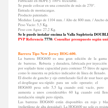
Fabricado en HDPE y 100% reciclable.
Se puede colocar en una conexión de más de 270°.
Entrada de montacargas.
Producto patentado.
Medidas: Largo de 1104 mm. / Alto de 800 mm. / Ancho 
Peso Vacio: 5,5 Kg.
Peso con Agua: 27,2 Kg.
Se le puede instalar encima la Valla Supletoria DOUB
PVP Referencia
7770
: Consultar presupuesto según uni
Barrera Tipo New Jersey HOG-600.
La barrera HOG600 es una gran edición de la gama
de barreras. Robusta y duradera, fabricada por inyección
por soplado tiene capacidad para contener 55 litros de agua
como lo muestra su práctico indicador de línea de llenado.
El diseño de gancho y ojo entrelazado fácil de usar hace qu
el despliegue sea rápido para un solo operario; el
HOG600 pesa solo 5,5 kg cuando está vacío, pero
aumenta a unos considerables 60 kg cuando está lle
instalación simple pero rápida.
Las barreras HOG600 están disponibles en rojo y bl
(polietileno de alta densidad). La HOG600 no solo es resist