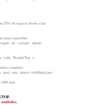
n 50% de espacio frente a las
o para separarlas.
esagüe de vaciado rápido
la valla DoubleTop o
amión completo.
s para una mayor visibilidad por
de 400 mm.
LETOP.
 unidades.