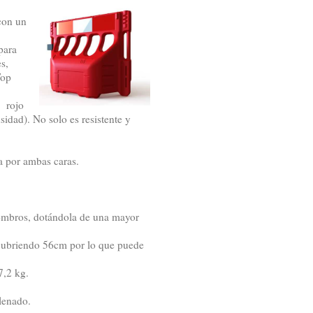
con un
para
s,
Top
 rojo
idad). No solo es resistente y
a por ambas caras.
combros, dotándola de una mayor
 cubriendo 56cm por lo que puede
7,2 kg.
lenado.