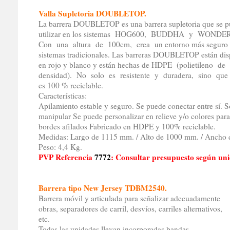
Valla Supletoria DOUBLETOP.
La barrera DOUBLETOP es una barrera supletoria que se 
utilizar en los sistemas HOG600, BUDDHA y WOND
Con una altura de 100cm, crea un entorno más seguro 
sistemas tradicionales. Las barreras DOUBLETOP están dis
en rojo y blanco y están hechas de HDPE (polietileno de
densidad). No solo es resistente y duradera, sino que
es 100 % reciclable.
Características:
Apilamiento estable y seguro. Se puede conectar entre sí. Son
manipular Se puede personalizar en relieve y/o colores para
bordes afilados Fabricado en HDPE y 100% reciclable.
Medidas: Largo de 1115 mm. / Alto de 1000 mm. / Ancho
Peso: 4,4 Kg.
PVP Referencia
7772
: Consultar presupuesto según uni
Barrera tipo New Jersey TDBM2540.
Barrera móvil y articulada para señalizar adecuadamente
obras, separadores de carril, desvíos, carriles alternativos,
etc.
Todas las unidades llevan incorporadas bandas