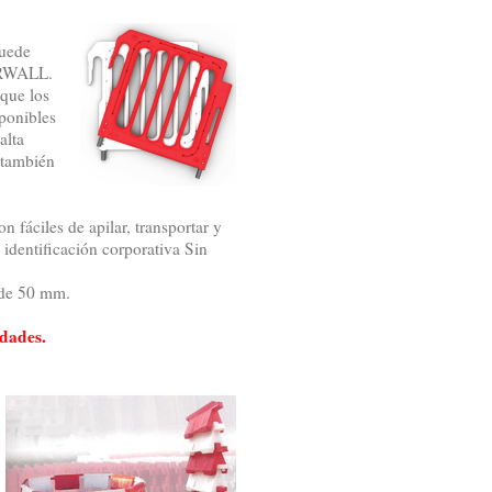
puede
ERWALL.
que los
ponibles
 alta
 también
 fáciles de apilar, transportar y
 identificación corporativa Sin
 de 50 mm.
dades.