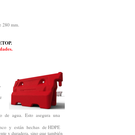
de 280 mm.
LETOP.
dades.
,
e
no de agua. Esto asegura una
anco y están hechas de HDPE
ente y duradera, sino que también