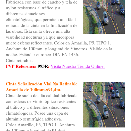
Fabricada con base de caucho y tela de
nylon resistentes al tráfico y a
diferentes situaciones
climatológicas, que permiten una fácil
retirada de la cinta en la finalización de
las obras. Esta cinta ofrece una alta
visibilidad nocturna ya que incorpora
micro esferas reflectantes. Color en Amarilla, P5, TIPO 1.
Anchura de 100mm. y longitud de 50metros. Visible en la
noche. Estándar europeo DIN EN 1436.
Cinta retirable.
PVP Referencia
993R
:
Visita Nuestra Tienda Online.
Cinta Señalización Vial No Retirable
Amarilla de 100mm.x91,4m.
Cinta de suelo de alta calidad fabricada
con esferas de vidrio óptico resistentes
al tráfico y a diferentes situaciones
climatológicas. Posee una capa de
aluminio semirrígida adhesiva.
Color Amarillo, P5, TIPO 1. Anchura
de 100mm y longitud de 91,4mt.