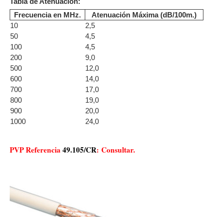
Tabla de Atenuación:
Frecuencia en MHz.
Atenuación Máxima (dB/100m.)
10
2,5
50
4,5
100
4,5
200
9,0
500
12,0
600
14,0
700
17,0
800
19,0
900
20,0
1000
24,0
PVP Referencia
49.105/CR
:
Consultar.