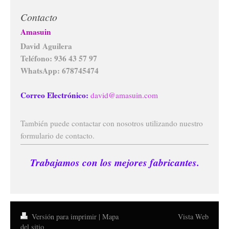
Contacto
Amasuin
David Aguilera
Teléfono: 936 43 57 97
WhatsApp: 678745474
Correo Electrónico:
david@amasuin.com
También puede contactar con nosotros utilizando nuestro
formulario de contacto.
Trabajamos con los mejores fabricantes.
Versión para imprimir
|
Mapa
Vista Web
del sitio