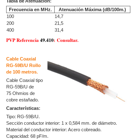
Tabla de Atenuación:
Frecuencia en MHz.
Atenuación Máxima (dB/100m.)
100
14,7
200
21,5
400
31,4
PVP Referencia
49.410
: Consultar.
Cable Coaxial
RG-59B/U Rollo
de 100 metros.
Cable Coaxial tipo
RG-59B/U de
75 Ohmios de
cobre estañado.
Características:
Tipo: RG-59B/U.
Sección conductor interior: 1 x 0,584 mm. de diámetro.
Material del conductor interior: Acero cobreado.
Capacidad: 68 pF/m.