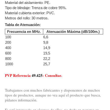
Material del aislamiento: PE.
Tipo de blindaje: Trenza de cobre 95%.
Material cubierta exterior: PVC.
Metros del rollo: 30 metros.
Tabla de Atenuación:
Frecuencia en MHz.
Atenuación Máxima (dB/100m.)
100
6,6
200
9,8
400
14,9
600
19,5
800
22,2
1000
25,7
PVP Referencia
49.425
: Consultar.
Trabajamos con muchos fabricantes y disponemos de muchos
tipos de productos, aunque no vea aquí el producto que busca,
pídanos información.
Si está interesado en algunos de ellos, no dude en ponerse en